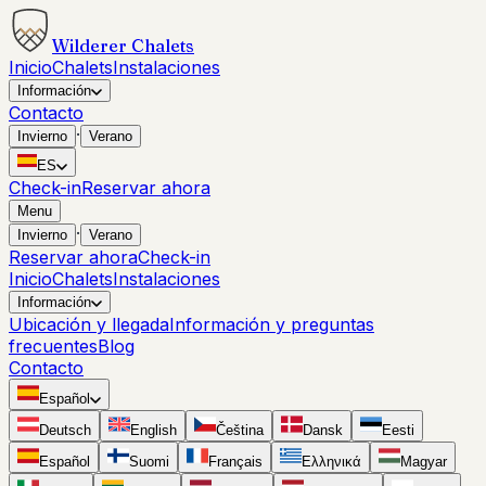
Wilderer Chalets
Inicio
Chalets
Instalaciones
Información
Contacto
·
Invierno
Verano
ES
Check-in
Reservar ahora
Menu
·
Invierno
Verano
Reservar ahora
Check-in
Inicio
Chalets
Instalaciones
Información
Ubicación y llegada
Información y preguntas
frecuentes
Blog
Contacto
Español
Deutsch
English
Čeština
Dansk
Eesti
Español
Suomi
Français
Ελληνικά
Magyar